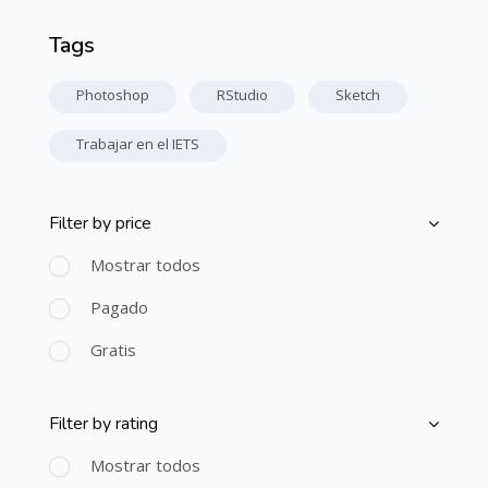
Tags
Salta Palabras clave
Photoshop
RStudio
Sketch
Trabajar en el IETS
Filter by price
Salta [Cocoon] Course Filter (Paid)
Mostrar todos
Pagado
Gratis
Filter by rating
Salta [Cocoon] Course Filter (Rating)
Mostrar todos